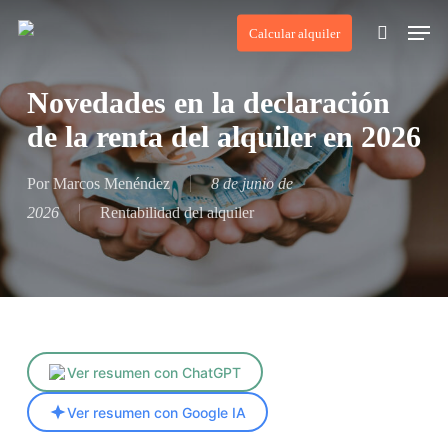
Skip
Men
Calcular alquiler
to
search
main
Novedades en la declaración
content
de la renta del alquiler en 2026
Por
Marcos Menéndez
8 de junio de
2026
Rentabilidad del alquiler
Ver resumen con ChatGPT
Ver resumen con Google IA