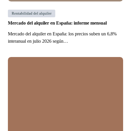
Rentabilidad del alquiler
Mercado del alquiler en España: informe mensual
Mercado del alquiler en España: los precios suben un 6,8%
interanual en julio 2026 según…
IRPF
del
alquiler
no
cobrado:
¿Tengo
que
declarar
si