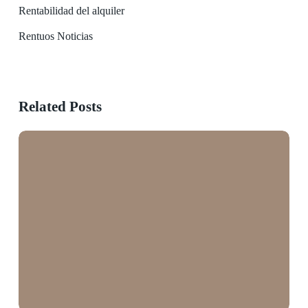
Rentabilidad del alquiler
Rentuos Noticias
Related Posts
Mercado
del
alquiler
en
España:
informe
mensual