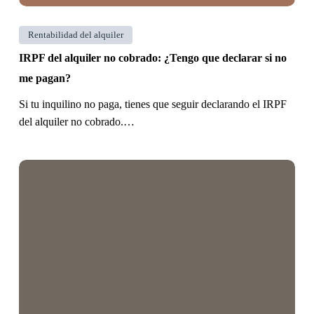
no
me
Rentabilidad del alquiler
pagan?
IRPF del alquiler no cobrado: ¿Tengo que declarar si no
me pagan?
Si tu inquilino no paga, tienes que seguir declarando el IRPF
del alquiler no cobrado.…
Deducción
del
IRPF
por
Alquiler
en
2026:
Del