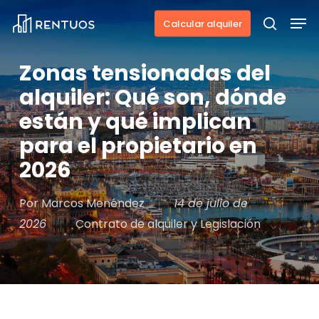
Skip
Men
Calcular alquiler
to
search
main
Zonas tensionadas del
content
alquiler: Qué son, dónde
están y qué implican
para el propietario en
2026
Por
Marcos Menéndez
14 de julio de
2026
Contrato de alquiler y Legislación