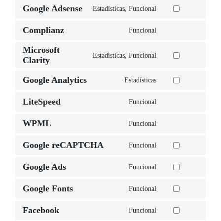
service
Google Adsense
to
Estadísticas, Funcional
wistia
Consent
service
Complianz
to
Funcional
wordpress
Consent
service
Microsoft
to
Estadísticas, Funcional
google-
Clarity
Consent
service
adsense
to
Google Analytics
complianz
Estadísticas
Consent
service
LiteSpeed
to
Funcional
microsoft-
Consent
service
clarity
WPML
to
Funcional
google-
Consent
service
Google reCAPTCHA
analytics
to
Funcional
litespeed
Consent
service
Google Ads
to
Funcional
wpml
Consent
service
Google Fonts
to
Funcional
google-
Consent
service
Facebook
recaptcha
to
Funcional
google-
Consent