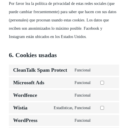
Por favor lea la política de privacidad de estas redes sociales (que
puede cambiar frecuentemente) para saber que hacen con sus datos
(personales) que procesan usando estas cookies. Los datos que
reciben son anonimizados lo máximo posible. Facebook y
Instagram están ubicados en los Estados Unidos.
6. Cookies usadas
CleanTalk Spam Protect
Funcional
Consent
Microsoft Ads
to
Funcional
Consent
service
Wordfence
to
Funcional
cleantalk-
Consent
service
Wistia
spam-
to
Estadísticas, Funcional
microsoft-
Consent
protect
service
WordPress
ads
to
Funcional
wordfence
Consent