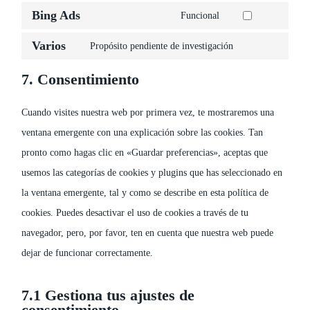
service
Bing Ads
ads
to
Funcional
google-
Consent
service
Varios
fonts
to
Propósito pendiente de investigación
facebook
Consent
service
to
7. Consentimiento
bing-
service
ads
Cuando visites nuestra web por primera vez, te mostraremos una
varios
ventana emergente con una explicación sobre las cookies. Tan
pronto como hagas clic en «Guardar preferencias», aceptas que
usemos las categorías de cookies y plugins que has seleccionado en
la ventana emergente, tal y como se describe en esta política de
cookies. Puedes desactivar el uso de cookies a través de tu
navegador, pero, por favor, ten en cuenta que nuestra web puede
dejar de funcionar correctamente.
7.1 Gestiona tus ajustes de
consentimiento