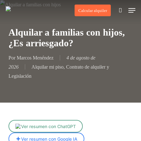
Skip
Men
Calcular alquiler
to
search
main
Alquilar a familias con hijos,
content
¿Es arriesgado?
Por
Marcos Menéndez
4 de agosto de
2026
Alquilar mi piso
,
Contrato de alquiler y
Legislación
Ver resumen con ChatGPT
Ver resumen con Google IA