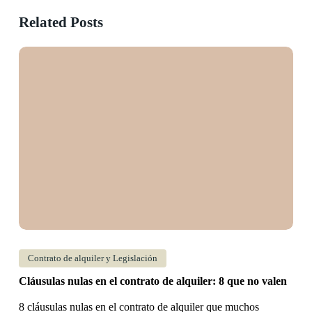
Related Posts
Cláusulas
nulas
en
el
contrato
de
alquiler:
8
que
no
valen
Contrato de alquiler y Legislación
Cláusulas nulas en el contrato de alquiler: 8 que no valen
8 cláusulas nulas en el contrato de alquiler que muchos