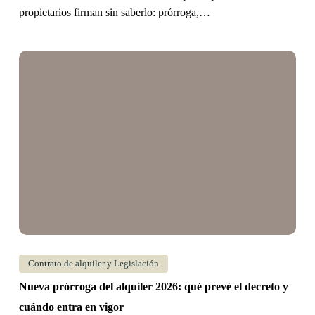
propietarios firman sin saberlo: prórroga,…
Nueva
prórroga
del
alquiler
2026:
qué
prevé
el
decreto
y
cuándo
Contrato de alquiler y Legislación
entra
Nueva prórroga del alquiler 2026: qué prevé el decreto y
en
cuándo entra en vigor