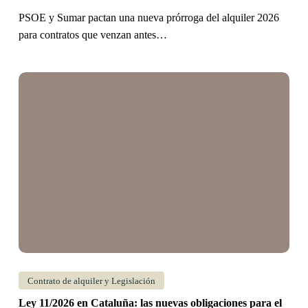
vigor
PSOE y Sumar pactan una nueva prórroga del alquiler 2026
para contratos que venzan antes…
Ley
11/2026
en
Cataluña:
las
nuevas
obligaciones
para
el
alquiler
de
Contrato de alquiler y Legislación
vivienda
Ley 11/2026 en Cataluña: las nuevas obligaciones para el