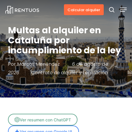
Skip
Men
Calcular alquiler
to
search
main
Multas al alquiler en
content
Cataluña por
incumplimiento de la ley
Por
Marcos Menéndez
6 de agosto de
2026
Contrato de alquiler y Legislación
Ver resumen con ChatGPT
Ver resumen con Google IA