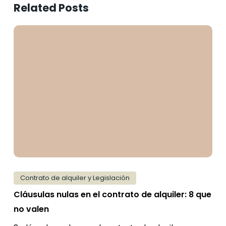
Related Posts
Cláusulas
nulas
en
el
contrato
de
alquiler:
8
que
no
valen
Contrato de alquiler y Legislación
Cláusulas nulas en el contrato de alquiler: 8 que
no valen