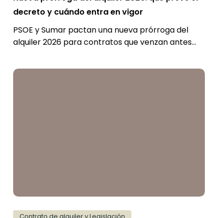
en
decreto y cuándo entra en vigor
vigor
PSOE y Sumar pactan una nueva prórroga del
alquiler 2026 para contratos que venzan antes…
Ley
11/2026
en
Cataluña:
las
nuevas
obligaciones
para
el
alquiler
de
Contrato de alquiler y Legislación