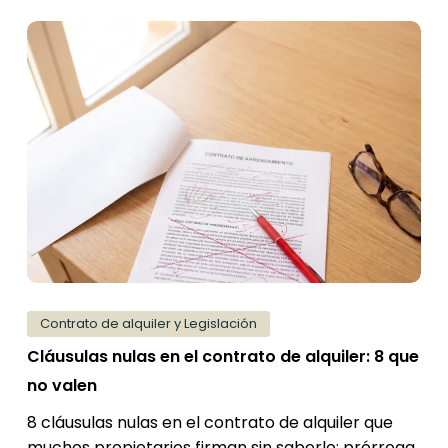
Cláusulas
nulas
en
el
contrato
de
alquiler:
8
que
no
valen
Contrato de alquiler y Legislación
Cláusulas nulas en el contrato de alquiler: 8 que
no valen
8 cláusulas nulas en el contrato de alquiler que
muchos propietarios firman sin saberlo: prórroga,