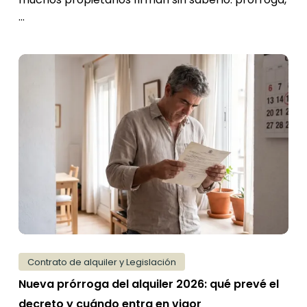
…
Nueva
prórroga
del
alquiler
2026:
qué
prevé
el
decreto
y
cuándo
Contrato de alquiler y Legislación
entra
Nueva prórroga del alquiler 2026: qué prevé el
en
decreto y cuándo entra en vigor