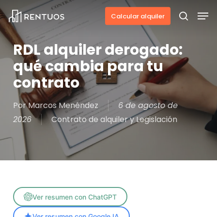
Skip
Men
Calcular alquiler
to
search
main
RDL alquiler derogado:
content
qué cambia para tu
contrato
Por
Marcos Menéndez
6 de agosto de
2026
Contrato de alquiler y Legislación
Ver resumen con ChatGPT
Ver resumen con Google IA