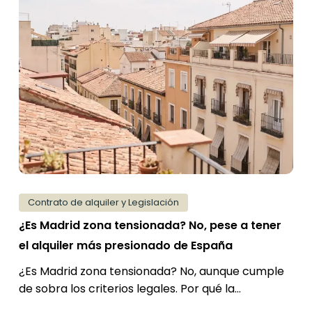
¿Es
Madrid
zona
tensionada?
No,
pese
a
tener
el
alquiler
más
Contrato de alquiler y Legislación
presionado
¿Es Madrid zona tensionada? No, pese a tener
de
el alquiler más presionado de España
España
¿Es Madrid zona tensionada? No, aunque cumple
de sobra los criterios legales. Por qué la…