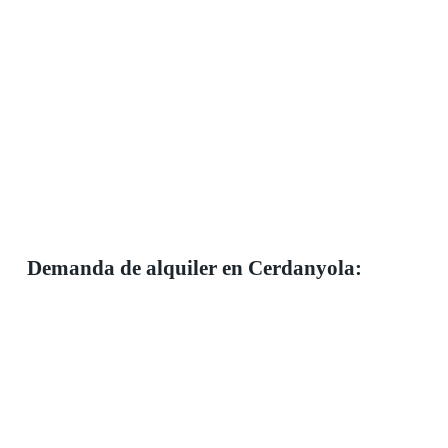
Demanda de alquiler en Cerdanyola:
perfiles muy variados
La demanda en Cerdanyola es sólida y creciente. Su
proximidad a Barcelona, combinada con un entorno
más tranquilo, atrae a familias y profesionales. La
presencia de la
Universitat Autònoma de Barcelona