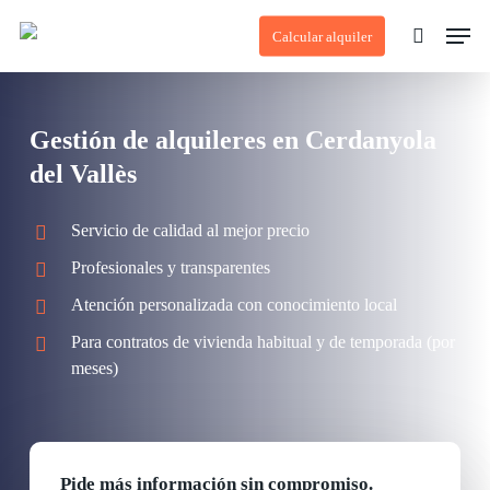
Skip
Men
Calcular alquiler
to
search
main
content
Gestión de alquileres en Cerdanyola
del Vallès
Servicio de calidad al mejor precio
Profesionales y transparentes
Atención personalizada con conocimiento local
Para contratos de vivienda habitual y de temporada (por
meses)
Pide más información sin compromiso.