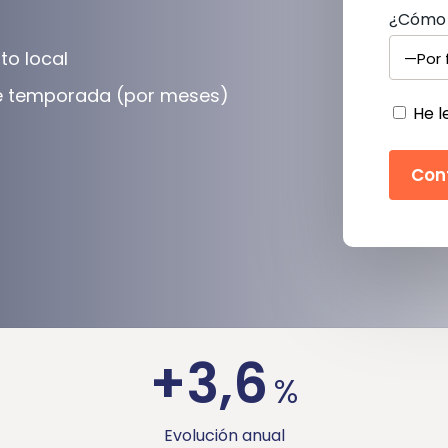
¿Cómo 
to local
 de temporada (por meses)
He l
+3,6
%
Evolución anual