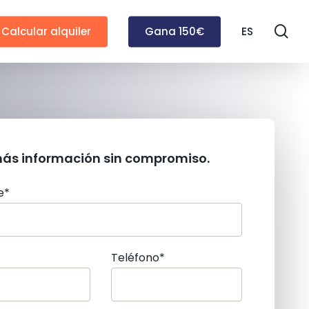
se
Calcular alquiler
Gana 150€
ES
más información sin compromiso.
e*
Teléfono*