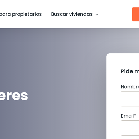
para propietarios
Buscar viviendas
Pide 
Nombr
eres
Email*