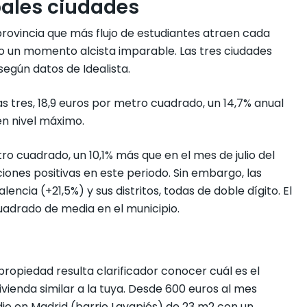
ipales ciudades
provincia que más flujo de estudiantes atraen cada
o un momento alcista imparable. Las tres ciudades
según datos de Idealista.
las tres, 18,9 euros por metro cuadrado, un 14,7% anual
n en nivel máximo.
ro cuadrado, un 10,1% más que en el mes de julio del
iones positivas en este periodo. Sin embargo, las
encia (+21,5%) y sus distritos, todas de doble dígito. El
cuadrado de media en el municipio.
 propiedad resulta clarificador conocer cuál es el
ivienda similar a la tuya. Desde 600 euros al mes
dio en Madrid (barrio Lavapiés) de 23 m2 con un