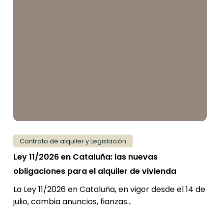
11/2026
en
Cataluña:
las
nuevas
obligaciones
para
el
alquiler
de
Contrato de alquiler y Legislación
vivienda
Ley 11/2026 en Cataluña: las nuevas
obligaciones para el alquiler de vivienda
La Ley 11/2026 en Cataluña, en vigor desde el 14 de
julio, cambia anuncios, fianzas…