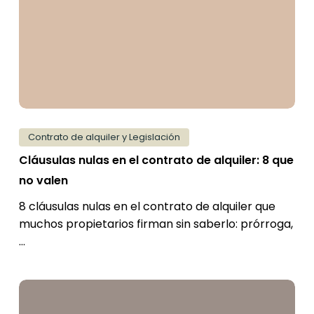
contrato
de
alquiler:
8
que
no
valen
Contrato de alquiler y Legislación
Cláusulas nulas en el contrato de alquiler: 8 que
no valen
8 cláusulas nulas en el contrato de alquiler que
muchos propietarios firman sin saberlo: prórroga,
…
Nueva
prórroga