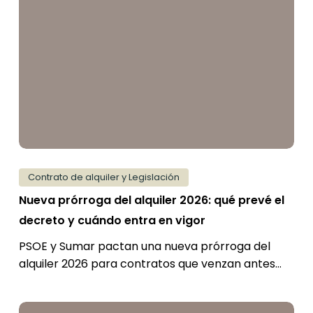
del
alquiler
2026:
qué
prevé
el
decreto
y
cuándo
Contrato de alquiler y Legislación
entra
Nueva prórroga del alquiler 2026: qué prevé el
en
decreto y cuándo entra en vigor
vigor
PSOE y Sumar pactan una nueva prórroga del
alquiler 2026 para contratos que venzan antes…
Ley