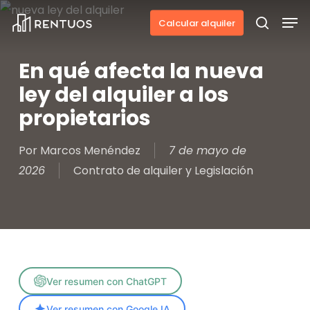
Skip
Men
Calcular alquiler
to
search
main
En qué afecta la nueva
content
ley del alquiler a los
propietarios
Por
Marcos Menéndez
7 de mayo de
2026
Contrato de alquiler y Legislación
Ver resumen con ChatGPT
Ver resumen con Google IA