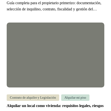
Guía completa para el propietario primerizo: documentación,
caros
selección de inquilino, contrato, fiscalidad y gestión del…
Alquilar
un
local
como
vivienda:
requisitos
legales,
riesgos
y
consejos
para
Contrato de alquiler y Legislación
Alquilar mi piso
propietarios
Alquilar un local como vivienda: requisitos legales, riesgos