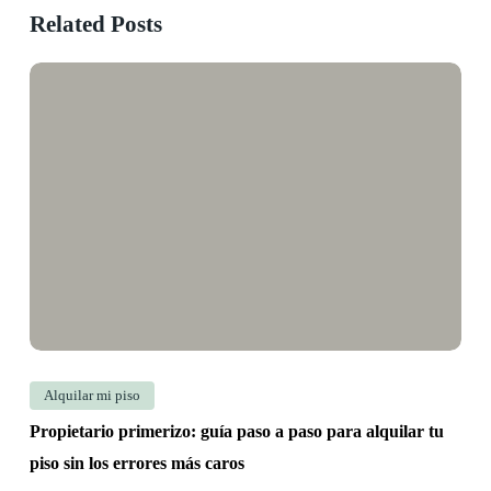
Related Posts
Propietario
primerizo:
guía
paso
a
paso
para
alquilar
tu
piso
sin
Alquilar mi piso
los
Propietario primerizo: guía paso a paso para alquilar tu
errores
piso sin los errores más caros
más