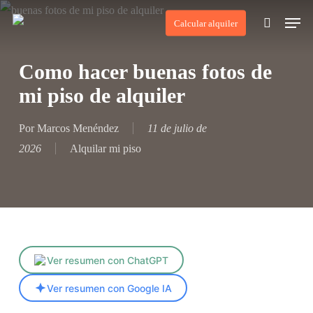
Skip
Men
Calcular alquiler
to
search
main
Como hacer buenas fotos de
content
mi piso de alquiler
Por
Marcos Menéndez
11 de julio de
2026
Alquilar mi piso
Ver resumen con ChatGPT
Ver resumen con Google IA