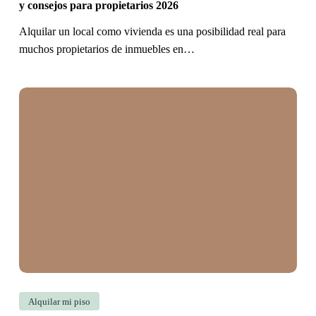
2026
y consejos para propietarios 2026
Alquilar un local como vivienda es una posibilidad real para
muchos propietarios de inmuebles en…
Piso
heredado:
cómo
aceptarlo,
gestionarlo
y
alquilarlo
con
seguridad
jurídica
en
Alquilar mi piso