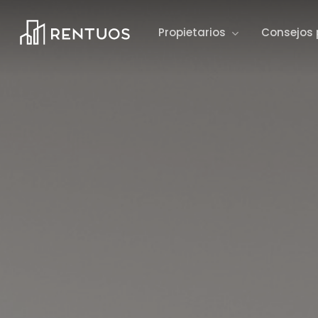
Skip
to
Propietarios
Consejos 
main
content