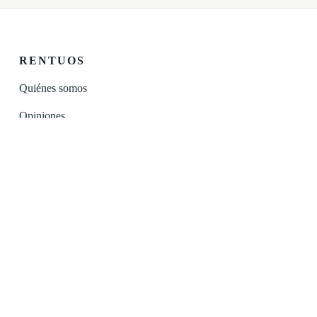
RENTUOS
Quiénes somos
Opiniones
Recomienda a un amigo
Contacto
Instagram
Facebook
Linkedin
SERVICIOS
Gestión de alquileres
Seguro de impago de alquileres