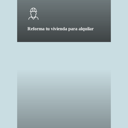
Reforma tu vivienda para alquilar
certificado
energetico
y
cedula
de
habitabilidad