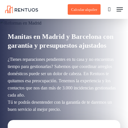
Skip
Men
Calcular alquiler
to
search
main
content
Manitas en Madrid y Barcelona con
garantía y presupuestos ajustados
¿Tienes reparaciones pendientes en tu casa y no encuentras
tiempo para gestionarlas? Sabemos que coordinar arreglos
domésticos puede ser un dolor de cabeza. En Rentuos te
quitamos esa preocupación. Tenemos la experiencia y los
contactos que nos dan más de 3.000 incidencias gestionadas
cada año.
Tú te podrás desentender con la garantía de te daremos un
buen servicio al mejor precio.