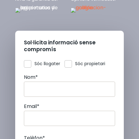
Sol·licita informació sense
compromís
Sóc llogater
Sóc propietari
Nom*
Email*
Telèfon*