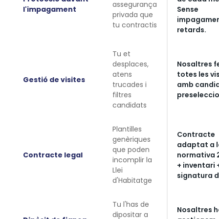
assegurança
l'impagament
Sense
privada que
impagamen
tu contractis
retards.
Tu et
desplaces,
Nosaltres 
atens
totes les vi
Gestió de visites
trucades i
amb candi
filtres
preselecci
candidats
Plantilles
Contracte
genèriques
adaptat a 
que poden
Contracte legal
normativa 
incomplir la
+ inventari 
Llei
signatura d
d'Habitatge
Tu l'has de
Nosaltres 
dipositar a