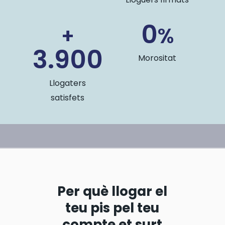
0
+
%
3.900
Morositat
Llogaters
satisfets
Per què llogar el
teu pis pel teu
compte et surt