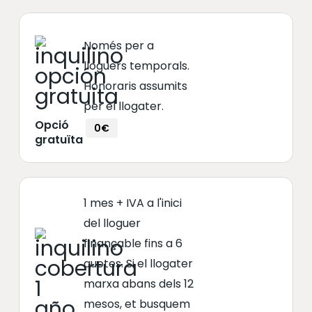
Només per a
lloguers temporals.
Honoraris assumits
per el llogater.
Opció
0€
gratuïta
1 mes + IVA a l'inici
del lloguer
finançable fins a 6
quotes. Si el llogater
marxa abans dels 12
mesos, et busquem