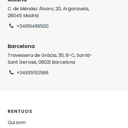
Lloguer Garantit al cap d’uns mesos.
l’habitatge.
C. de Méndez Álvaro, 20, Arganzuela,
28045 Madrid
+34919499500
Barcelona
Travessera de Gràcia, 30, 6-C, Sarrià-
Sant Gervasi, 08021 Barcelona
+34935152588
RENTUOS
Qui som