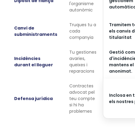
Dipòsit de fiança
gestionem
l'organisme
automàtic
autonòmic
Truques tu a
Tramitem t
Canvi de
cada
els canvis 
subministraments
companyia
titularitat
Tu gestiones
Gestió com
Incidències
avaries,
d'incidènci
durant el lloguer
queixes i
mantens el
reparacions
anonimat.
Contractes
advocat pel
Inclosa en 
Defensa jurídica
teu compte
els nostres
si hi ha
problemes