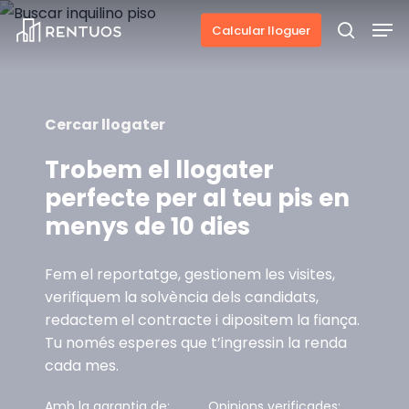
Skip
Men
Calcular lloguer
to
search
main
content
Cercar llogater
Trobem el llogater
perfecte per al teu pis en
menys de 10 dies
Fem el reportatge, gestionem les visites,
verifiquem la solvència dels candidats,
redactem el contracte i dipositem la fiança.
Tu només esperes que t’ingressin la renda
cada mes.
Amb la garantia de:
Opinions verificades: