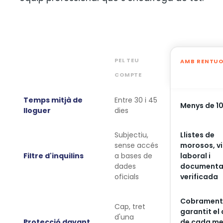
·
PEL TEU
AMB RENTU
COMPTE
Temps mitjà de
Entre 30 i 45
Menys de 10
lloguer
dies
Subjectiu,
Llistes de
sense accés
morosos, v
Filtre d'inquilins
a bases de
laboral i
dades
documenta
oficials
verificada
Cobramen
Cap, tret
garantit el 
d'una
Protecció davant
de cada me