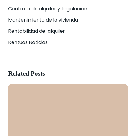
Contrato de alquiler y Legislación
Mantenimiento de la vivienda
Rentabilidad del alquiler
Rentuos Noticias
Related Posts
Cláusulas
nulas
en
el
contrato
de