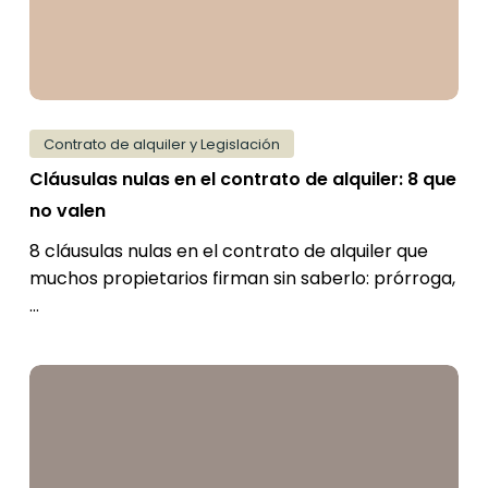
alquiler:
8
que
no
valen
Contrato de alquiler y Legislación
Cláusulas nulas en el contrato de alquiler: 8 que
no valen
8 cláusulas nulas en el contrato de alquiler que
muchos propietarios firman sin saberlo: prórroga,
…
Nueva
prórroga
del
alquiler