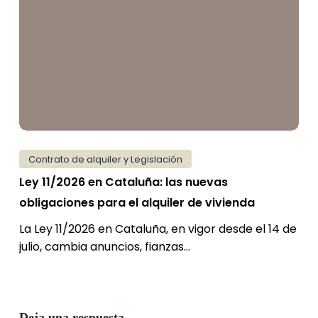
Cataluña:
las
nuevas
obligaciones
para
el
alquiler
de
Contrato de alquiler y Legislación
vivienda
Ley 11/2026 en Cataluña: las nuevas
obligaciones para el alquiler de vivienda
La Ley 11/2026 en Cataluña, en vigor desde el 14 de
julio, cambia anuncios, fianzas…
Deja una respuesta