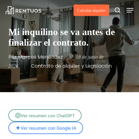
Skip
Men
Calcular alquiler
to
search
main
Mi inquilino se va antes de
content
finalizar el contrato.
Por
Marcos Menéndez
18 de junio de
Contrato de alquiler y Legislación
2026
Ver resumen con ChatGPT
Ver resumen con Google IA