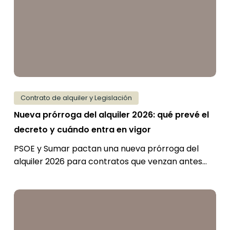
2026:
qué
prevé
el
decreto
y
cuándo
Contrato de alquiler y Legislación
entra
Nueva prórroga del alquiler 2026: qué prevé el
en
decreto y cuándo entra en vigor
vigor
PSOE y Sumar pactan una nueva prórroga del
alquiler 2026 para contratos que venzan antes…
Ley
11/2026
en